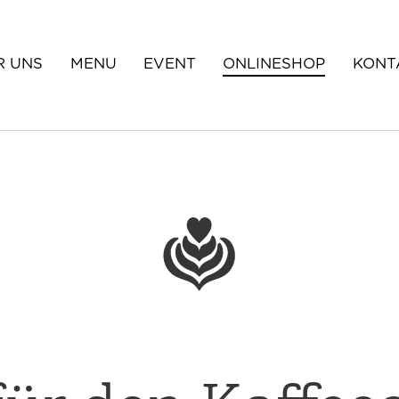
R UNS
MENU
EVENT
ONLINESHOP
KONT
uns
sophie
re Werte