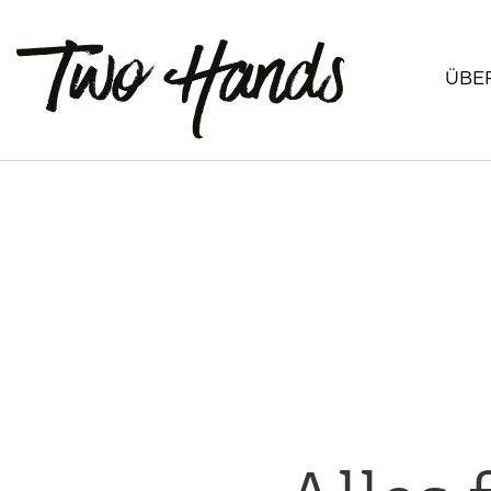
ÜBE
Über 
Philo
Unse
Jobs